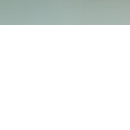
Hospizverein Landshut e.V.
Harnischgasse 35
84028 Landshut
Tel.:
0871 / 666 35
info@hospizverein-landshut.de
Bürozeiten:
Montag bis Freitag