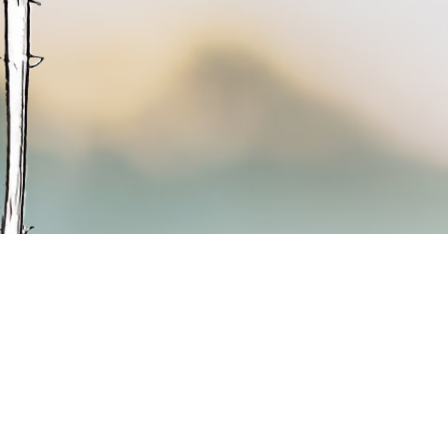
lle Rottenburg
Quicklinks
hl-Str. 16
Hospizbegleitung