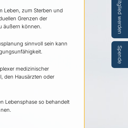
Mitglied werden
um Leben, zum Sterben und
duellen Grenzen der
zu äußern können.
usplanung sinnvoll sein kann
Spende
igungsunfähigkeit.
mplexer medizinischer
l, den Hausärzten oder
zten Lebensphase so behandelt
nnen.