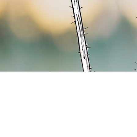
Hospizverein Landshut e.V.
Zweigste
Harnischgasse 35
Georg-Pösc