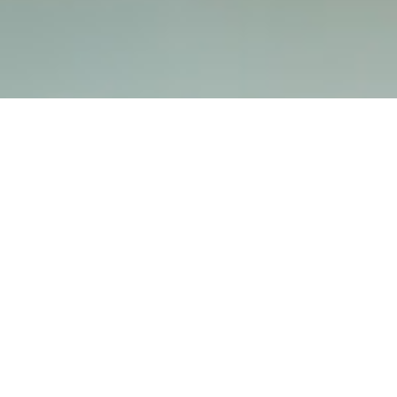
Hospizverein Landshut e.V.
Harnischgasse 35
84028 Landshut
Tel.:
0871 / 666 35
info@hospizverein-landshut.de
Bürozeiten: