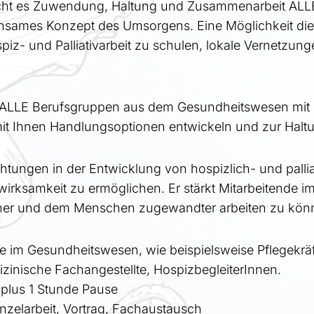
aucht es Zuwendung, Haltung und Zusammenarbeit AL
einsames Konzept des Umsorgens. Eine Möglichkeit 
iz- und Palliativarbeit zu schulen, lokale Vernetzu
 ALLE Berufsgruppen aus dem Gesundheitswesen mit de
 mit Ihnen Handlungsoptionen entwickeln und zur Ha
htungen in der Entwicklung von hospizlich- und palliati
wirksamkeit zu ermöglichen. Er stärkt Mitarbeitende
dener und dem Menschen zugewandter arbeiten zu kön
nde im Gesundheitswesen, wie beispielsweise Pflegekrä
izinische Fachangestellte, HospizbegleiterInnen.
 plus 1 Stunde Pause
inzelarbeit, Vortrag, Fachaustausch