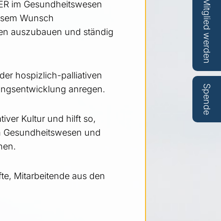
Mitglied werden
LER im Gesundheitswesen
diesem Wunsch
ngen auszubauen und ständig
r hospizlich-palliativen
Spende
ltungsentwicklung anregen.
ver Kultur und hilft so,
 im Gesundheitswesen und
nen.
fte, Mitarbeitende aus den