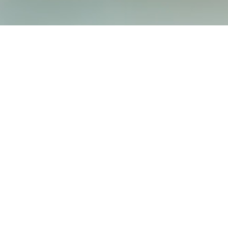
Hospizverein Landshut e.V.
Harnischgasse 35
84028 Landshut
Tel.:
0871 / 666 35
info@hospizverein-landshut.de
Bürozeiten:
Montag bis Freitag
von 9 bis 12 Uhr