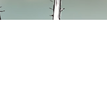
lle Rottenburg
Quicklinks
hl-Str. 16
Hospizbegleitung
tenburg
Trauerbegleitung
Bildungsarbeit
d Freitag
Patientenverfügung
12 Uhr
Mitglied werden
Spenden