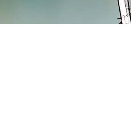
Hospizverein Landshut e.V.
Zweigste
Harnischgasse 35
Georg-Pösc
84028 Landshut
84056 Rot
Tel.:
0871 / 666 35
Montag un
info@hospizverein-landshut.de
von 9 bis 