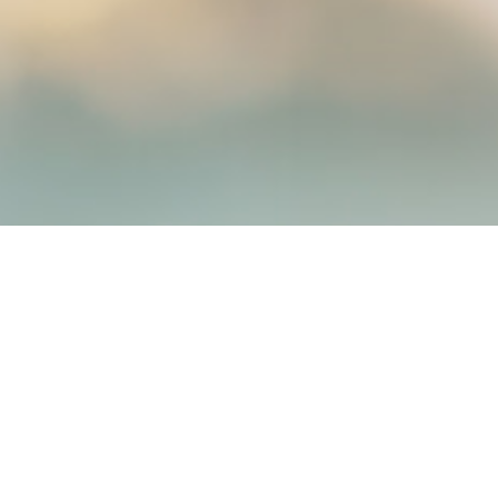
Hospizverein Landshut e.V.
Harnischgasse 35
84028 Landshut