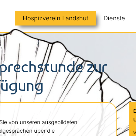
Hospizverein Landshut
Dienste
prechstunde zur
fügung
U
Sie von unseren ausgebildeten
elgesprächen über die
W