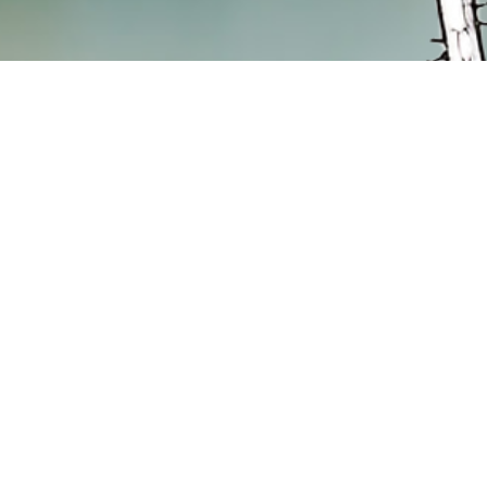
Hospizverein Landshut e.V.
Zweigste
Harnischgasse 35
Georg-Pösc
84028 Landshut
84056 Rot
Tel.:
0871 / 666 35
Montag un
info@hospizverein-landshut.de
von 9 bis 
Bürozeiten: