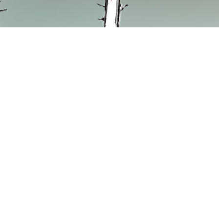
lle Rottenburg
Quicklinks
hl-Str. 16
Hospizbegleitung
tenburg
Trauerbegleitung
Bildungsarbeit
d Freitag
Patientenverfügung
12 Uhr
Mitglied werden
Spenden